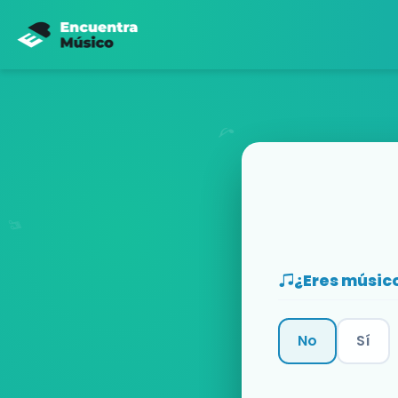
¿Eres músic
No
Sí
Categoría