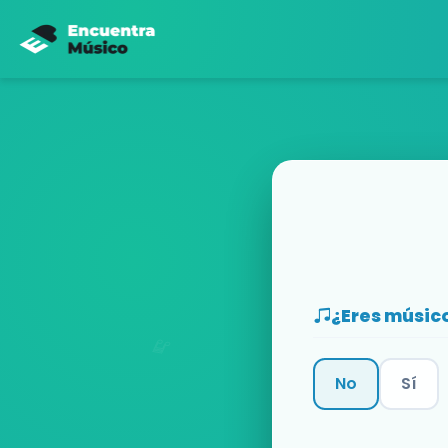
¿Eres músic
No
Sí
Categoría