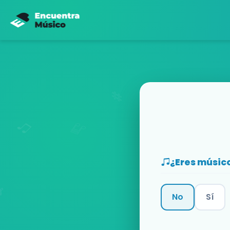
¿Eres músic
No
Sí
Categoría