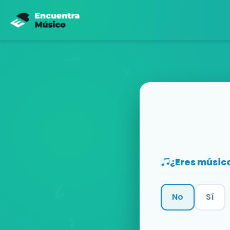
¿Eres músic
No
Sí
Categoría