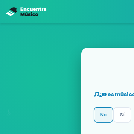
¿Eres músic
No
Sí
Categoría