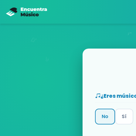
¿Eres músic
No
Sí
Categoría