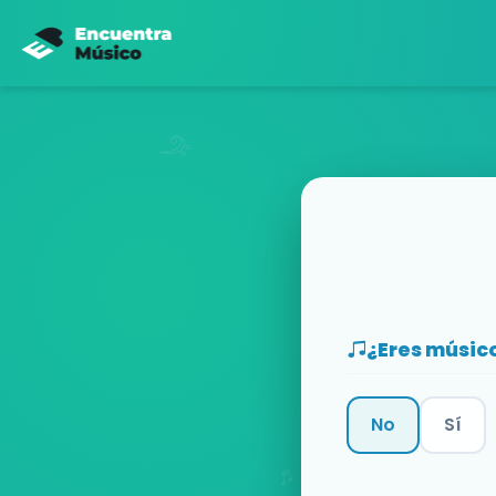
¿Eres músic
No
Sí
Categoría