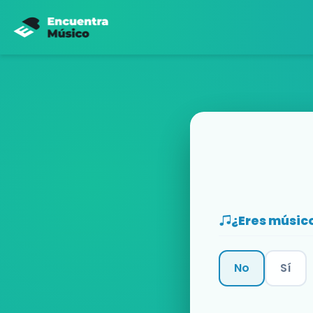
¿Eres músic
No
Sí
Categoría