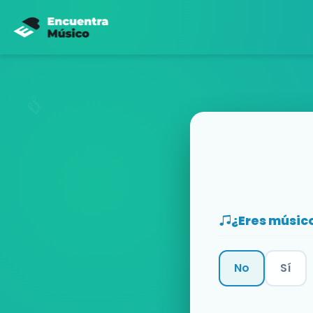
¿Eres músic
No
Sí
Categoría