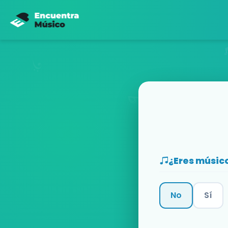
¿Eres músic
No
Sí
Categoría