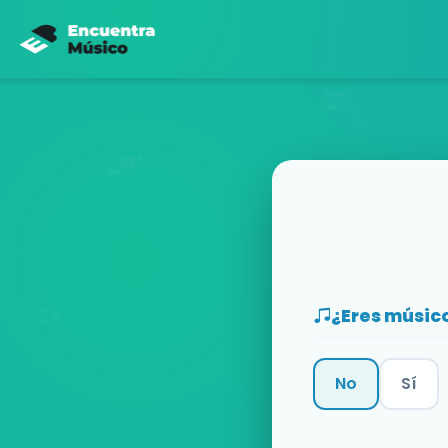
¿Eres músic
No
Sí
Categoría