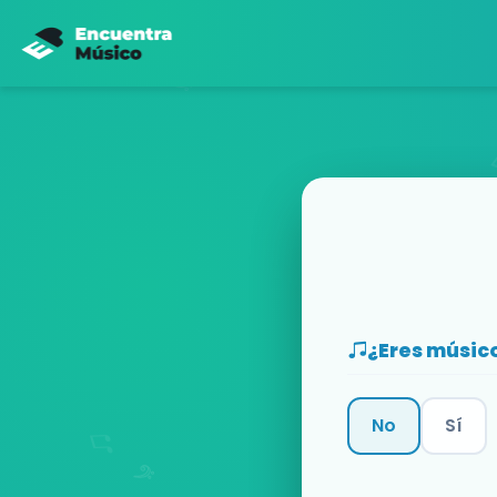
¿Eres músic
No
Sí
Categoría