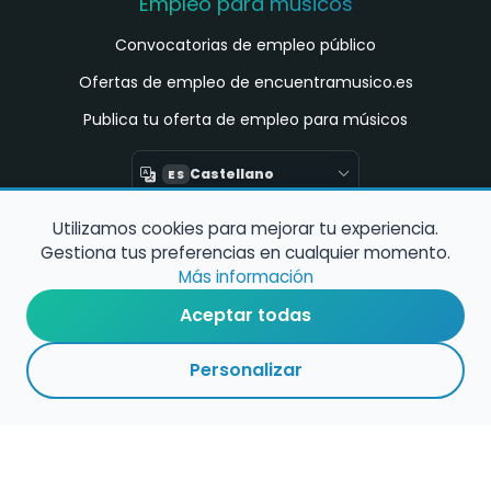
Empleo para músicos
Convocatorias de empleo público
Ofertas de empleo de encuentramusico.es
Publica tu oferta de empleo para músicos
Castellano
ES
Utilizamos cookies para mejorar tu experiencia.
Encuentra Músico
Gestiona tus preferencias en cualquier momento.
Buscador de Músicos
Más información
Encuentra Pianista Acompañante
Aceptar todas
Asesoría para músicos y docentes
Personalizar
Enlaces de interés
Registro de conservatorios y escuelas de
música en España