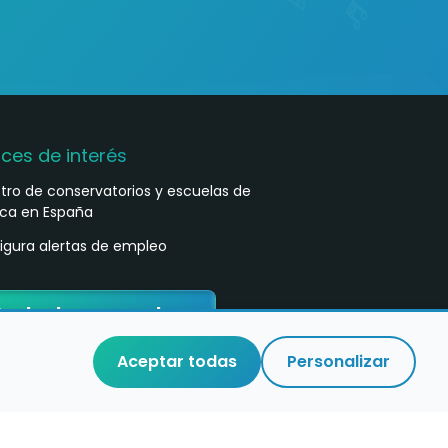
aces de interés
stro de conservatorios y escuelas de
ca en España
igura alertas de empleo
ontacta con nosotros
Aceptar todas
Personalizar