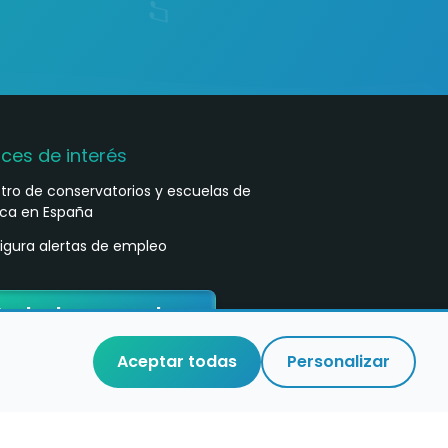
aces de interés
stro de conservatorios y escuelas de
ca en España
igura alertas de empleo
ontacta con nosotros
Aceptar todas
Personalizar