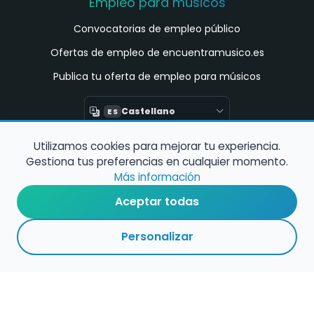
Empleo para músicos
Convocatorias de empleo público
Ofertas de empleo de encuentramusico.es
Publica tu oferta de empleo para músicos
Castellano
ES
Utilizamos cookies para mejorar tu experiencia.
Encuentra Músico
Gestiona tus preferencias en cualquier momento.
Buscador de Músicos
Más información
Encuentra Pianista Acompañante
Aceptar todas
Asesoría para músicos y docentes
Personalizar
Enlaces de interés
Registro de conservatorios y escuelas de
música en España