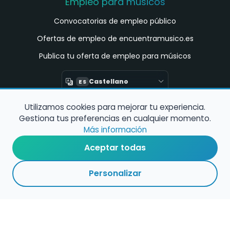
Empleo para músicos
Convocatorias de empleo público
Ofertas de empleo de encuentramusico.es
Publica tu oferta de empleo para músicos
Castellano
ES
Utilizamos cookies para mejorar tu experiencia.
Encuentra Músico
Gestiona tus preferencias en cualquier momento.
Buscador de Músicos
Más información
Encuentra Pianista Acompañante
Aceptar todas
Asesoría para músicos y docentes
Personalizar
Enlaces de interés
Registro de conservatorios y escuelas de
música en España