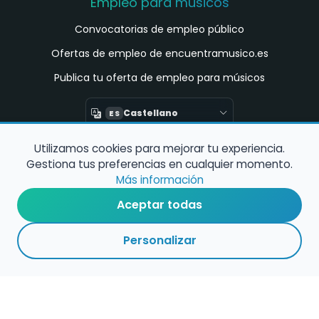
Empleo para músicos
Convocatorias de empleo público
Ofertas de empleo de encuentramusico.es
Publica tu oferta de empleo para músicos
Castellano
ES
Utilizamos cookies para mejorar tu experiencia.
Encuentra Músico
Gestiona tus preferencias en cualquier momento.
Buscador de Músicos
Más información
Encuentra Pianista Acompañante
Aceptar todas
Asesoría para músicos y docentes
Personalizar
Enlaces de interés
Registro de conservatorios y escuelas de
música en España