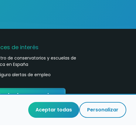
aces de interés
stro de conservatorios y escuelas de
ca en España
igura alertas de empleo
ontacta con nosotros
Aceptar todas
Personalizar