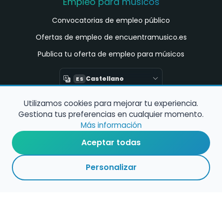
Empleo para músicos
Convocatorias de empleo público
Ofertas de empleo de encuentramusico.es
Publica tu oferta de empleo para músicos
Castellano
ES
Utilizamos cookies para mejorar tu experiencia.
Encuentra Músico
Gestiona tus preferencias en cualquier momento.
Buscador de Músicos
Más información
Encuentra Pianista Acompañante
Aceptar todas
Asesoría para músicos y docentes
Personalizar
Enlaces de interés
Registro de conservatorios y escuelas de
música en España