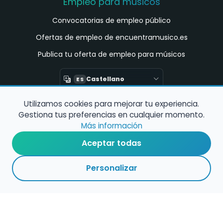
Empleo para músicos
Convocatorias de empleo público
Ofertas de empleo de encuentramusico.es
Publica tu oferta de empleo para músicos
Castellano
ES
Utilizamos cookies para mejorar tu experiencia.
Encuentra Músico
Gestiona tus preferencias en cualquier momento.
Buscador de Músicos
Más información
Encuentra Pianista Acompañante
Aceptar todas
Asesoría para músicos y docentes
Personalizar
Enlaces de interés
Registro de conservatorios y escuelas de
música en España