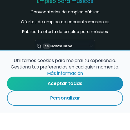
Empleo para músicos
Convocatorias de empleo público
Ofertas de empleo de encuentramusico.es
Publica tu oferta de empleo para músicos
Castellano
ES
Utilizamos cookies para mejorar tu experiencia.
Encuentra Músico
Gestiona tus preferencias en cualquier momento.
Buscador de Músicos
Más información
Encuentra Pianista Acompañante
Aceptar todas
Asesoría para músicos y docentes
Personalizar
Enlaces de interés
Registro de conservatorios y escuelas de
música en España