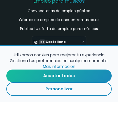
Empleo para músicos
Convocatorias de empleo público
Ofertas de empleo de encuentramusico.es
Publica tu oferta de empleo para músicos
Castellano
ES
Utilizamos cookies para mejorar tu experiencia.
Encuentra Músico
Gestiona tus preferencias en cualquier momento.
Buscador de Músicos
Más información
Encuentra Pianista Acompañante
Aceptar todas
Asesoría para músicos y docentes
Personalizar
Enlaces de interés
Registro de conservatorios y escuelas de
música en España