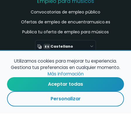
Empleo para músicos
Convocatorias de empleo público
Ofertas de empleo de encuentramusico.es
Publica tu oferta de empleo para músicos
Castellano
ES
Utilizamos cookies para mejorar tu experiencia.
Encuentra Músico
Gestiona tus preferencias en cualquier momento.
Buscador de Músicos
Más información
Encuentra Pianista Acompañante
Aceptar todas
Asesoría para músicos y docentes
Personalizar
Enlaces de interés
Registro de conservatorios y escuelas de
música en España