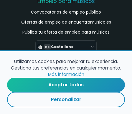
Empleo para músicos
Convocatorias de empleo público
Ofertas de empleo de encuentramusico.es
Publica tu oferta de empleo para músicos
Castellano
ES
Utilizamos cookies para mejorar tu experiencia.
Encuentra Músico
Gestiona tus preferencias en cualquier momento.
Buscador de Músicos
Más información
Encuentra Pianista Acompañante
Aceptar todas
Asesoría para músicos y docentes
Personalizar
Enlaces de interés
Registro de conservatorios y escuelas de
música en España