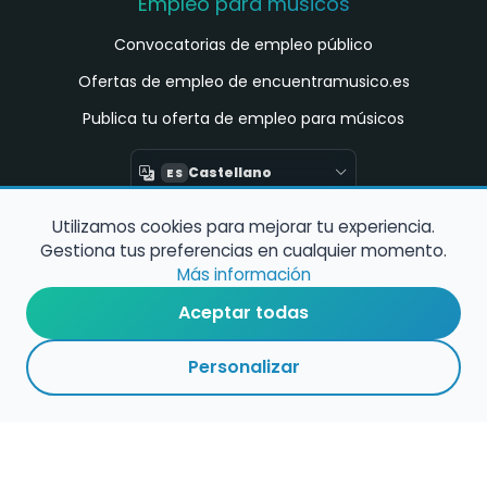
Empleo para músicos
Convocatorias de empleo público
Ofertas de empleo de encuentramusico.es
Publica tu oferta de empleo para músicos
Castellano
ES
Utilizamos cookies para mejorar tu experiencia.
Encuentra Músico
Gestiona tus preferencias en cualquier momento.
Buscador de Músicos
Más información
Encuentra Pianista Acompañante
Aceptar todas
Asesoría para músicos y docentes
Personalizar
Enlaces de interés
Registro de conservatorios y escuelas de
música en España