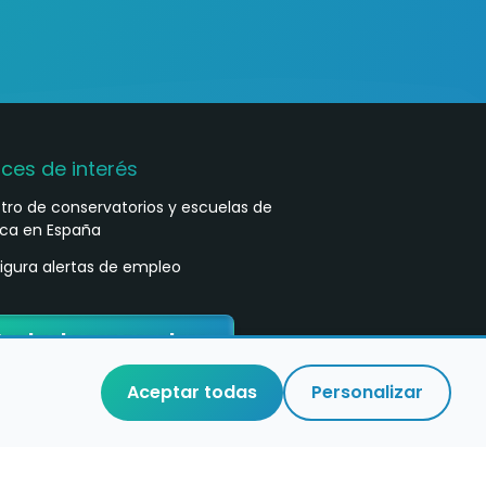
aces de interés
stro de conservatorios y escuelas de
ca en España
igura alertas de empleo
ontacta con nosotros
Aceptar todas
Personalizar