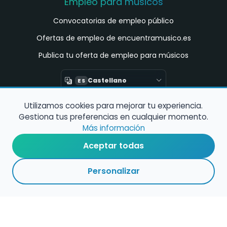
Empleo para músicos
Convocatorias de empleo público
Ofertas de empleo de encuentramusico.es
Publica tu oferta de empleo para músicos
Castellano
ES
Utilizamos cookies para mejorar tu experiencia.
Encuentra Músico
Gestiona tus preferencias en cualquier momento.
Buscador de Músicos
Más información
Encuentra Pianista Acompañante
Aceptar todas
Asesoría para músicos y docentes
Personalizar
Enlaces de interés
Registro de conservatorios y escuelas de
música en España