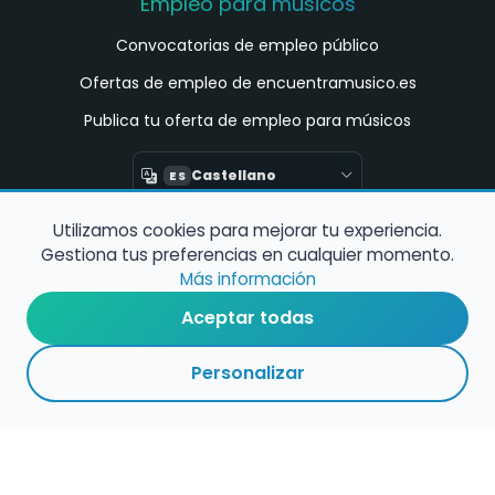
Empleo para músicos
Convocatorias de empleo público
Ofertas de empleo de encuentramusico.es
Publica tu oferta de empleo para músicos
Castellano
ES
Utilizamos cookies para mejorar tu experiencia.
Encuentra Músico
Gestiona tus preferencias en cualquier momento.
Buscador de Músicos
Más información
Encuentra Pianista Acompañante
Aceptar todas
Asesoría para músicos y docentes
Personalizar
Enlaces de interés
Registro de conservatorios y escuelas de
música en España