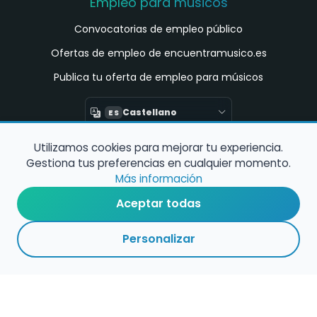
Empleo para músicos
Convocatorias de empleo público
Ofertas de empleo de encuentramusico.es
Publica tu oferta de empleo para músicos
Castellano
ES
Utilizamos cookies para mejorar tu experiencia.
Encuentra Músico
Gestiona tus preferencias en cualquier momento.
Buscador de Músicos
Más información
Encuentra Pianista Acompañante
Aceptar todas
Asesoría para músicos y docentes
Personalizar
Enlaces de interés
Registro de conservatorios y escuelas de
música en España