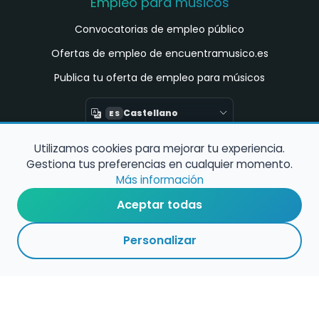
Empleo para músicos
Convocatorias de empleo público
Ofertas de empleo de encuentramusico.es
Publica tu oferta de empleo para músicos
Castellano
ES
Utilizamos cookies para mejorar tu experiencia.
Encuentra Músico
Gestiona tus preferencias en cualquier momento.
Buscador de Músicos
Más información
Encuentra Pianista Acompañante
Aceptar todas
Asesoría para músicos y docentes
Personalizar
Enlaces de interés
Registro de conservatorios y escuelas de
música en España