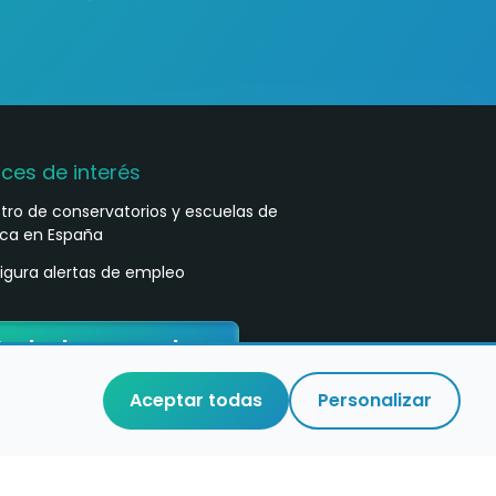
aces de interés
stro de conservatorios y escuelas de
ca en España
igura alertas de empleo
ontacta con nosotros
Aceptar todas
Personalizar