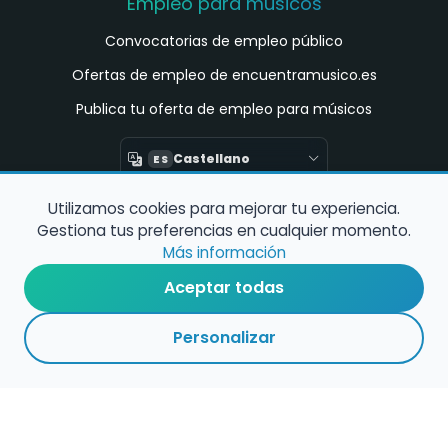
Empleo para músicos
Convocatorias de empleo público
Ofertas de empleo de encuentramusico.es
Publica tu oferta de empleo para músicos
Castellano
ES
Utilizamos cookies para mejorar tu experiencia.
Encuentra Músico
Gestiona tus preferencias en cualquier momento.
Buscador de Músicos
Más información
Encuentra Pianista Acompañante
Aceptar todas
Asesoría para músicos y docentes
Personalizar
Enlaces de interés
Registro de conservatorios y escuelas de
música en España