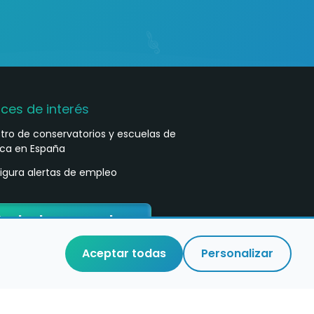
aces de interés
stro de conservatorios y escuelas de
ca en España
igura alertas de empleo
ontacta con nosotros
Aceptar todas
Personalizar