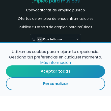
Empleo para músicos
Convocatorias de empleo público
Ofertas de empleo de encuentramusico.es
Publica tu oferta de empleo para músicos
Castellano
ES
Utilizamos cookies para mejorar tu experiencia.
Encuentra Músico
Gestiona tus preferencias en cualquier momento.
Buscador de Músicos
Más información
Encuentra Pianista Acompañante
Aceptar todas
Asesoría para músicos y docentes
Personalizar
Enlaces de interés
Registro de conservatorios y escuelas de
música en España