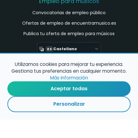
Empleo para músicos
Convocatorias de empleo público
Ofertas de empleo de encuentramusico.es
Publica tu oferta de empleo para músicos
Castellano
ES
Utilizamos cookies para mejorar tu experiencia.
Encuentra Músico
Gestiona tus preferencias en cualquier momento.
Buscador de Músicos
Más información
Encuentra Pianista Acompañante
Aceptar todas
Asesoría para músicos y docentes
Personalizar
Enlaces de interés
Registro de conservatorios y escuelas de
música en España