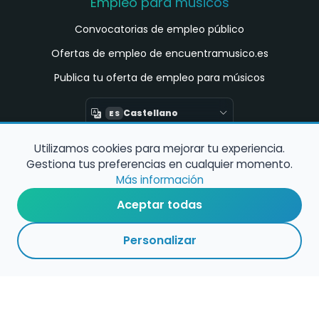
Empleo para músicos
Convocatorias de empleo público
Ofertas de empleo de encuentramusico.es
Publica tu oferta de empleo para músicos
Castellano
ES
Utilizamos cookies para mejorar tu experiencia.
Encuentra Músico
Gestiona tus preferencias en cualquier momento.
Buscador de Músicos
Más información
Encuentra Pianista Acompañante
Aceptar todas
Asesoría para músicos y docentes
Personalizar
Enlaces de interés
Registro de conservatorios y escuelas de
música en España