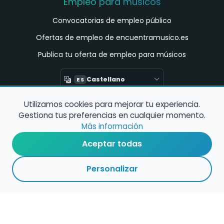
Empleo para músicos
Convocatorias de empleo público
Ofertas de empleo de encuentramusico.es
Publica tu oferta de empleo para músicos
Castellano
ES
Utilizamos cookies para mejorar tu experiencia.
Encuentra Músico
Gestiona tus preferencias en cualquier momento.
Buscador de Músicos
Más información
Encuentra Pianista Acompañante
Aceptar todas
Asesoría para músicos y docentes
Personalizar
Enlaces de interés
Registro de conservatorios y escuelas de
música en España