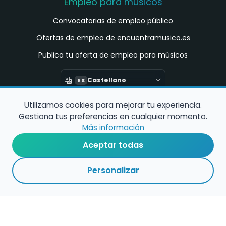
Empleo para músicos
Convocatorias de empleo público
Ofertas de empleo de encuentramusico.es
Publica tu oferta de empleo para músicos
Castellano
ES
Utilizamos cookies para mejorar tu experiencia.
Encuentra Músico
Gestiona tus preferencias en cualquier momento.
Buscador de Músicos
Más información
Encuentra Pianista Acompañante
Aceptar todas
Asesoría para músicos y docentes
Personalizar
Enlaces de interés
Registro de conservatorios y escuelas de
música en España