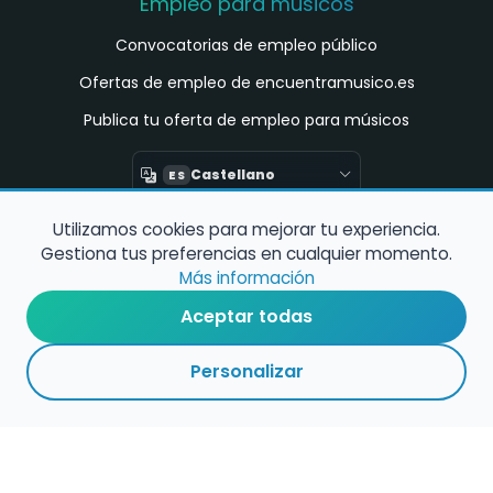
Empleo para músicos
Convocatorias de empleo público
Ofertas de empleo de encuentramusico.es
Publica tu oferta de empleo para músicos
Castellano
ES
Utilizamos cookies para mejorar tu experiencia.
Encuentra Músico
Gestiona tus preferencias en cualquier momento.
Buscador de Músicos
Más información
Encuentra Pianista Acompañante
Aceptar todas
Asesoría para músicos y docentes
Personalizar
Enlaces de interés
Registro de conservatorios y escuelas de
música en España