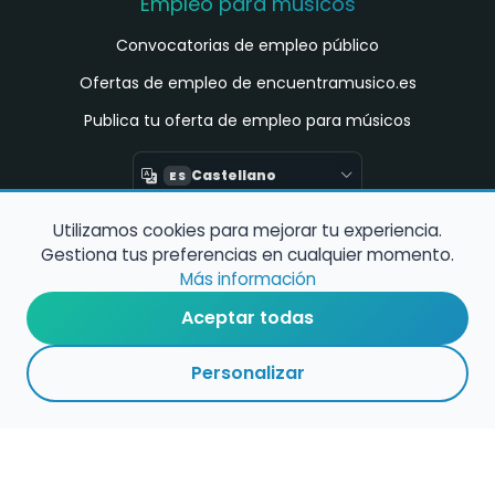
Empleo para músicos
Convocatorias de empleo público
Ofertas de empleo de encuentramusico.es
Publica tu oferta de empleo para músicos
Castellano
ES
Utilizamos cookies para mejorar tu experiencia.
Encuentra Músico
Gestiona tus preferencias en cualquier momento.
Buscador de Músicos
Más información
Encuentra Pianista Acompañante
Aceptar todas
Asesoría para músicos y docentes
Personalizar
Enlaces de interés
Registro de conservatorios y escuelas de
música en España