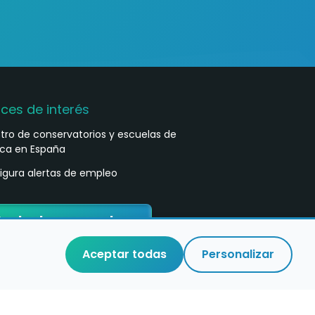
aces de interés
stro de conservatorios y escuelas de
ca en España
igura alertas de empleo
ontacta con nosotros
Aceptar todas
Personalizar