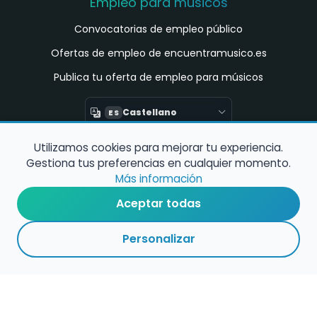
Empleo para músicos
Convocatorias de empleo público
Ofertas de empleo de encuentramusico.es
Publica tu oferta de empleo para músicos
Castellano
ES
Utilizamos cookies para mejorar tu experiencia.
Encuentra Músico
Gestiona tus preferencias en cualquier momento.
Buscador de Músicos
Más información
Encuentra Pianista Acompañante
Aceptar todas
Asesoría para músicos y docentes
Personalizar
Enlaces de interés
Registro de conservatorios y escuelas de
música en España