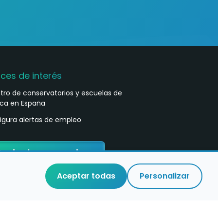
aces de interés
stro de conservatorios y escuelas de
ca en España
igura alertas de empleo
ontacta con nosotros
Aceptar todas
Personalizar