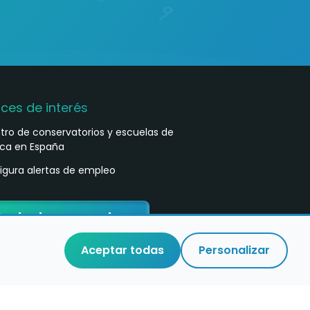
aces de interés
stro de conservatorios y escuelas de
ca en España
igura alertas de empleo
ontacta con nosotros
Aceptar todas
Personalizar