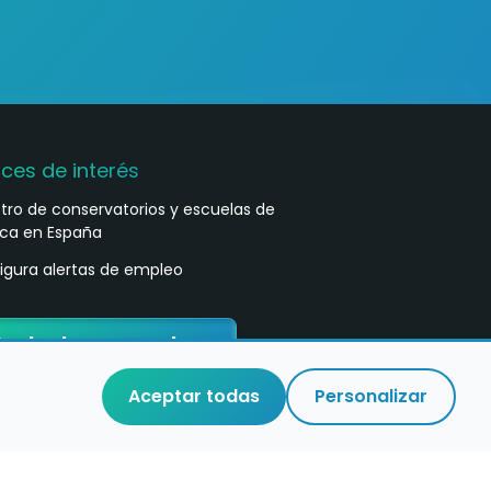
aces de interés
stro de conservatorios y escuelas de
ca en España
igura alertas de empleo
ontacta con nosotros
Aceptar todas
Personalizar