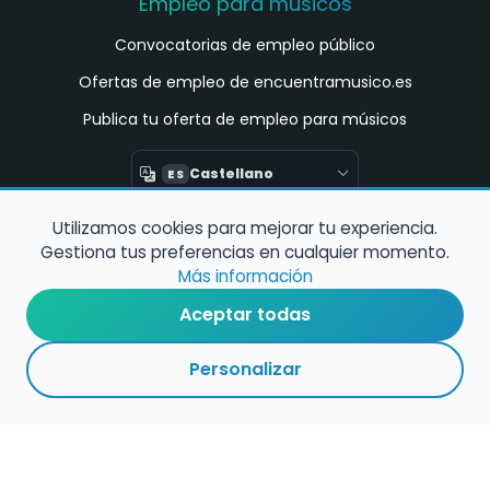
Empleo para músicos
Convocatorias de empleo público
Ofertas de empleo de encuentramusico.es
Publica tu oferta de empleo para músicos
Castellano
ES
Utilizamos cookies para mejorar tu experiencia.
Encuentra Músico
Gestiona tus preferencias en cualquier momento.
Buscador de Músicos
Más información
Encuentra Pianista Acompañante
Aceptar todas
Asesoría para músicos y docentes
Personalizar
Enlaces de interés
Registro de conservatorios y escuelas de
música en España