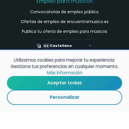
Empleo para músicos
Convocatorias de empleo público
Ofertas de empleo de encuentramusico.es
Publica tu oferta de empleo para músicos
Castellano
ES
Utilizamos cookies para mejorar tu experiencia.
Encuentra Músico
Gestiona tus preferencias en cualquier momento.
Buscador de Músicos
Más información
Encuentra Pianista Acompañante
Aceptar todas
Asesoría para músicos y docentes
Personalizar
Enlaces de interés
Registro de conservatorios y escuelas de
música en España