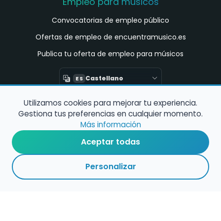
Empleo para músicos
Convocatorias de empleo público
Ofertas de empleo de encuentramusico.es
Publica tu oferta de empleo para músicos
Castellano
ES
Utilizamos cookies para mejorar tu experiencia.
Encuentra Músico
Gestiona tus preferencias en cualquier momento.
Buscador de Músicos
Más información
Encuentra Pianista Acompañante
Aceptar todas
Asesoría para músicos y docentes
Personalizar
Enlaces de interés
Registro de conservatorios y escuelas de
música en España