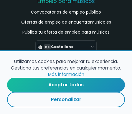
Empleo para músicos
Convocatorias de empleo público
Ofertas de empleo de encuentramusico.es
Publica tu oferta de empleo para músicos
Castellano
ES
Utilizamos cookies para mejorar tu experiencia.
Encuentra Músico
Gestiona tus preferencias en cualquier momento.
Buscador de Músicos
Más información
Encuentra Pianista Acompañante
Aceptar todas
Asesoría para músicos y docentes
Personalizar
Enlaces de interés
Registro de conservatorios y escuelas de
música en España